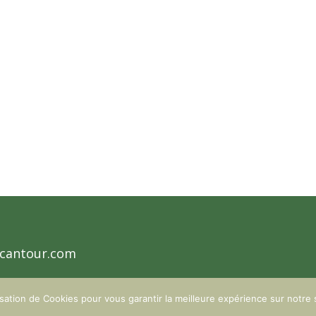
s activités
cantour.com
ons Légales
|
Diplômes
|
Politique de confidentialité
| Crédits p
lisation de Cookies pour vous garantir la meilleure expérience sur notre 