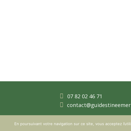
Découvrez toutes no

07 82 02 46 71

contact@guidestineemer
Copyright
Tineesi
|
Menti
En poursuivant votre navigation sur ce site, vous acceptez l’uti