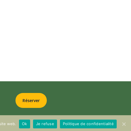
Cliquez ici
Réserver
hotos :
Anthony TURPAUD
site web.
Ok
Je refuse
Politique de confidentialité