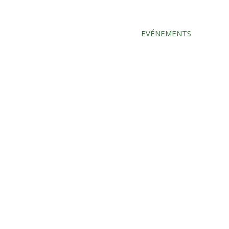
L’ÉQUIPE
RÉSERVER
SÉJOURS
EVÉNEMENTS
TARIF