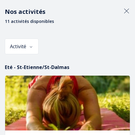
Accueil
Nos activités
L’équipe
11 activités disponibles
Réserver
Séjours
Evénements
Activité
Tarifs & Contact
Sélectionner une page
Eté - St-Etienne/St-Dalmas
Guides diplômés d’état
Choisir un professionnel de la montagne c’est un gage de
sécurité et le choix de ne plus marcher la tête dans le sac
Qui sommes nous
Passionnés de montagne et amoureux de la nature, nous
sommes là pour vous faire découvrir en toute sécurité
notre terrain de jeu favori
Activités multiples
Des activités conviviales en famille, en solo ou entre amis