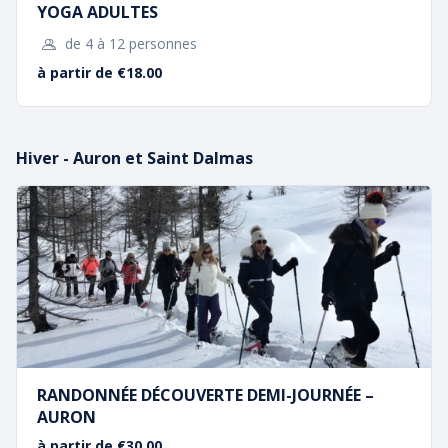
YOGA ADULTES
adaptées à tous (groupes limités à 12 personnes par
de 4 à 12 personnes
accompagnateur)
Cliquer sur le bouton ci-dessous pour avoir un aperçu de
à partir de €18.00
nos activités
Réserver
Hiver - Auron et Saint Dalmas
Nos
Séjours
Notre Actualité
RANDONNÉE DÉCOUVERTE DEMI-JOURNÉE –
AURON
à partir de €30.00