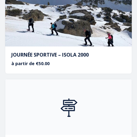
JOURNÉE SPORTIVE – ISOLA 2000
à partir de €50.00
Photos de la publication de Isola 2000 -
Page Officielle de la station

07 82 02 46 71

contact@guidestineemercantour.com
Réserver
Copyright
Tineesi
|
Mentions Légales
|
Diplômes