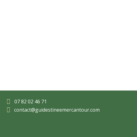

07 82 02 46 71

contact@guidestineemercantour.com